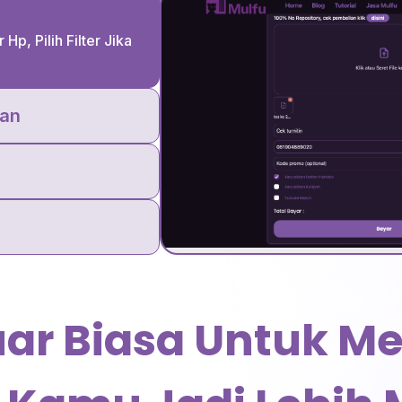
 Hp, Pilih Filter Jika
an
Luar Biasa Untuk 