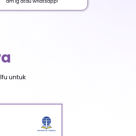
dm ig atau whatsapp!
wa
fu untuk