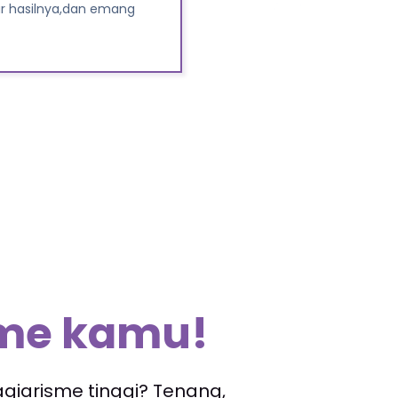
t yang mana harganya
ya juga tidak memakan
sme kamu!
giarisme tinggi? Tenang,