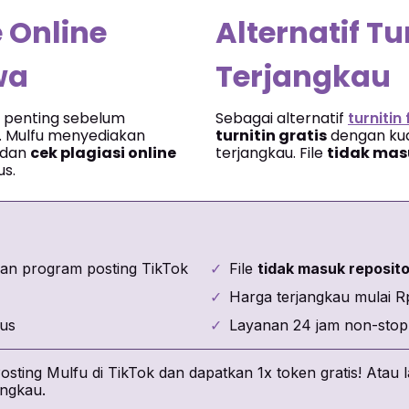
 Online
Alternatif Tu
wa
Terjangkau
 penting sebelum
Sebagai alternatif
turnitin
. Mulfu menyediakan
turnitin gratis
dengan kua
dan
cek plagiasi online
terjangkau. File
tidak mas
us.
an program posting TikTok
✓
File
tidak masuk reposit
✓
Harga terjangkau mulai R
pus
✓
Layanan 24 jam non-stop
osting Mulfu di TikTok dan dapatkan 1x token gratis! Ata
angkau.