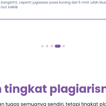
t rekomendasi dari teman untuk mengecek plagiasi di Mulfubo
 mahasiswa. Hasil yang diberikan memuaskan kemudian prosesn
ks for Mulfubot 😁😁
 tingkat plagiari
tugas semuanya sendiri, tetapi tingkat pla