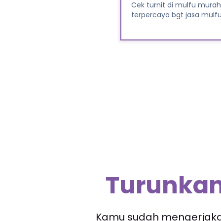
ar hasilnya,dan emang
Alhamdulillah, saya dapa
sangat terjangkau untuk
waktu yang lama. Big Than
Turunkan
Kamu sudah mengerjakan 