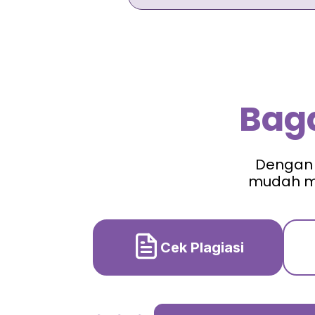
Bag
Dengan 
mudah me
Cek Plagiasi