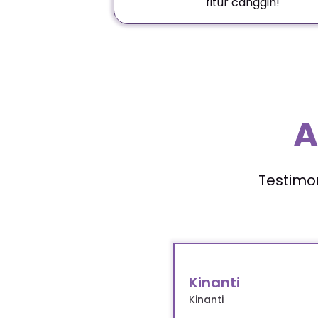
fitur canggih!
A
Testimo
Bilal
Universitas Negeri Maka