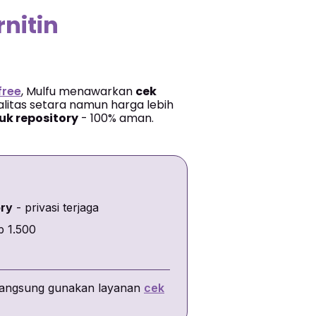
rnitin
 free
, Mulfu menawarkan
cek
litas setara namun harga lebih
uk repository
- 100% aman.
ory
- privasi terjaga
p 1.500
u langsung gunakan layanan
cek