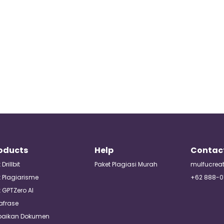
oducts
Help
Contac
Drillbit
Paket Plagiasi Murah
mulfucrea
 Plagiarisme
+62 888-0
 GPTZero AI
afrase
baikan Dokumen