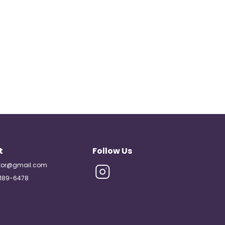
t
Follow Us
tor@gmail.com
189-6478