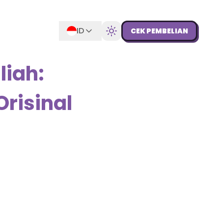
ID
CEK PEMBELIAN
liah:
risinal