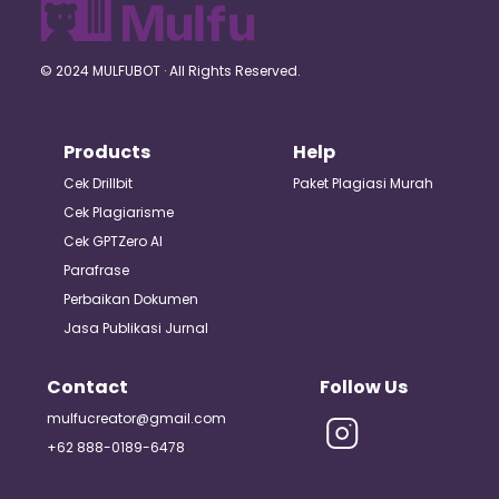
© 2024 MULFUBOT · All Rights Reserved.
Products
Help
Cek Drillbit
Paket Plagiasi Murah
Cek Plagiarisme
Cek GPTZero AI
Parafrase
Perbaikan Dokumen
Jasa Publikasi Jurnal
Contact
Follow Us
mulfucreator@gmail.com
+62 888-0189-6478